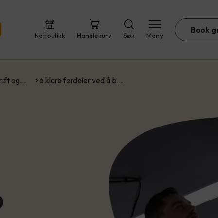
Book g
Nettbutikk
Handlekurv
Søk
Meny
rift og…
6 klare fordeler ved å b…
D