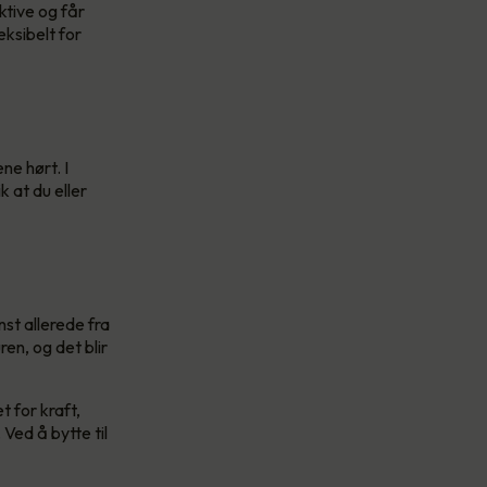
ektive og får
ksibelt for
ne hørt. I
 at du eller
st allerede fra
en, og det blir
 for kraft,
Ved å bytte til