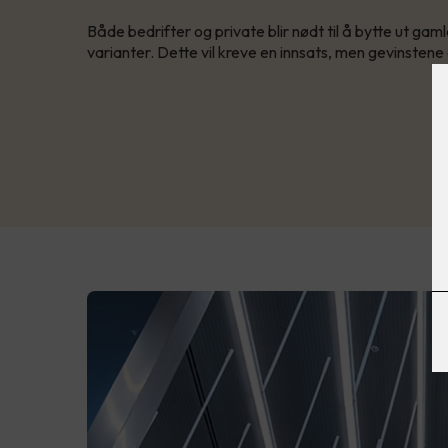
Både bedrifter og private blir nødt til å bytte ut ga
varianter. Dette vil kreve en innsats, men gevinstene