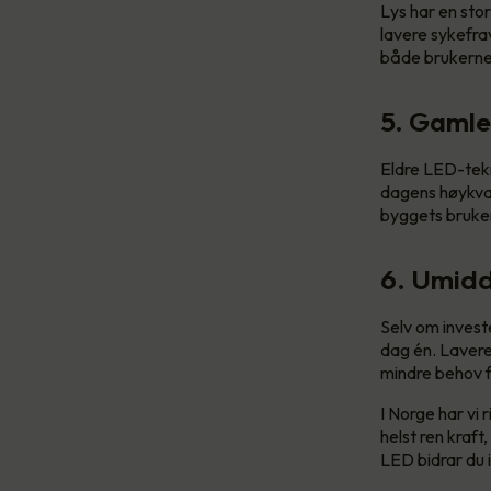
Lys har en stor
lavere sykefra
både brukerne 
5. Gamle
Eldre LED-tekno
dagens høykval
byggets bruker
6. Umidd
Selv om invest
dag én. Lavere
mindre behov f
I Norge har vi
helst ren kraft
LED bidrar du i