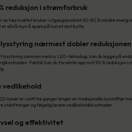
 % reduksjon i strømforbruk
av høy kvalitet bruker i utgangspunktet 50-80 % mindre energi en
 er altså mye å spare på kun et rent bytte.
 lysstyring nærmest dobler reduksjonen
t lysstyring sammen med ny LED-teknologi, kan du legge på enda
ergikostnaden. Faktisk kan du forvente opp mot 90 % reduksjon i 
ig.
e vedlikehold
ED-lysrør er i snitt tre ganger lenger en tradisjonelle lysstoffrør me
e utskiftninger og følgelig lavere vedlikeholdskostnader.
ivsel og effektivitet