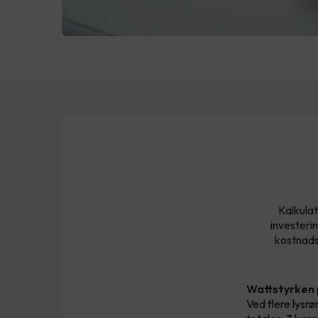
Kalkulat
investeri
kostnadsb
Wattstyrken
Ved flere lysrør