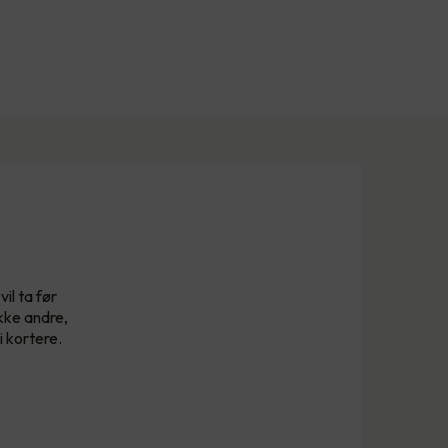
il ta før
kke andre,
i kortere.