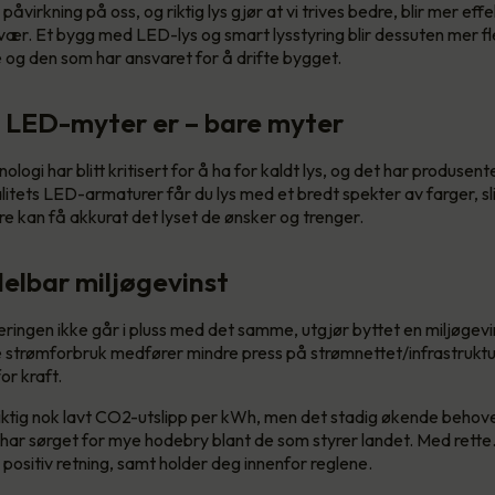
 påvirkning på oss, og riktig lys gjør at vi trives bedre, blir mer eff
vær. Et bygg med LED-lys og smart lysstyring blir dessuten mer fle
og den som har ansvaret for å drifte bygget.
 LED-myter er – bare myter
logi har blitt kritisert for å ha for kaldt lys, og det har produsente
itets LED-armaturer får du lys med et bredt spekter av farger, slik
e kan få akkurat det lyset de ønsker og trenger.
elbar miljøgevinst
eringen ikke går i pluss med det samme, utgjør byttet en miljøgevin
 strømforbruk medfører mindre press på strømnettet/infrastruktur
or kraft.
 riktig nok lavt CO2-utslipp per kWh, men det stadig økende behovet
, har sørget for mye hodebry blant de som styrer landet. Med rette. 
 positiv retning, samt holder deg innenfor reglene.