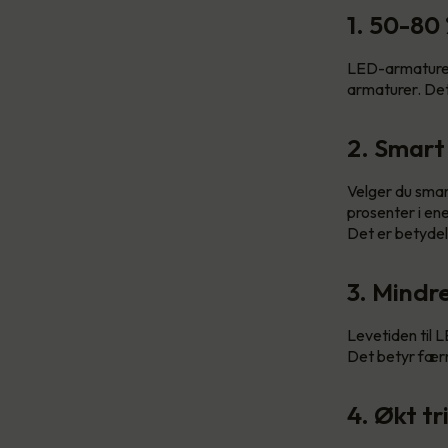
1. 50-80
LED-armaturer 
armaturer. Det
2. Smart
Velger du smar
prosenter i en
Det er betydel
3. Mindr
Levetiden til L
Det betyr færr
4. Økt tr