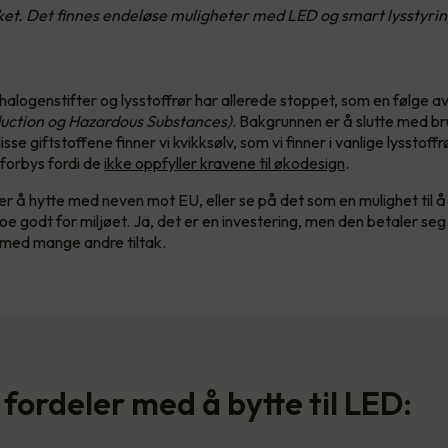
taket. Det finnes endeløse muligheter med LED og smart lysstyrin
halogenstifter og lysstoffrør har allerede stoppet, som en følge a
uction og Hazardous Substances)
. Bakgrunnen er å slutte med br
isse giftstoffene finner vi kvikksølv, som vi finner i vanlige lysstoff
 forbys fordi de
ikke oppfyller kravene til økodesign
.
er å hytte med neven mot EU, eller se på det som en mulighet til 
e godt for miljøet. Ja, det er en investering, men den betaler seg
med mange andre tiltak.
 fordeler med å bytte til LED: