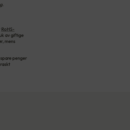
g.
v
RoHS-
uk av giftige
rør, mens
å spare penger
 raskt