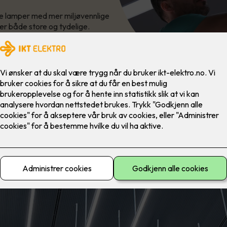
mle lamper med mer miljøvennlige
 er både store og tydelige.