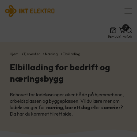
0
Butikk
Kurv
Søk
Hjem
Tjenester
Næring
Elbillading
Elbillading for bedrift og
næringsbygg
Behovet for ladeløsninger øker både på hjemmebane,
arbeidsplassen og byggeplassen. Vil du lære mer om
ladeløsninger for
næring
,
borettslag
eller
sameier
?
Da har du kommet til rett side.